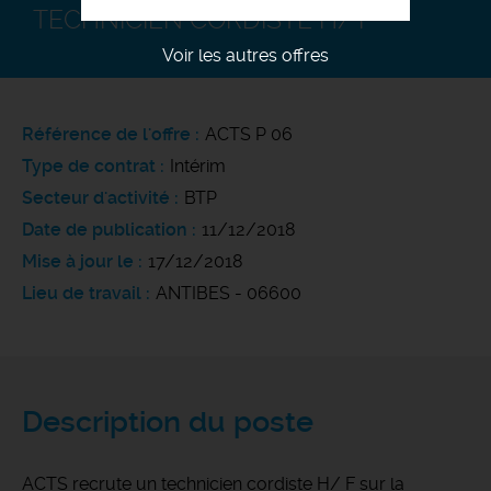
TECHNICIEN CORDISTE H/ F
Voir les autres offres
Référence de l'offre
ACTS P 06
Type de contrat
Intérim
Secteur d'activité
BTP
Date de publication
11/12/2018
Mise à jour le
17/12/2018
Lieu de travail
ANTIBES - 06600
Description du poste
ACTS recrute un technicien cordiste H/ F sur la