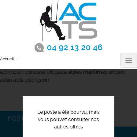
Aller
au
contenu
principal
04 92 13 20 46
Accueil
Technicien Cordiste H/ F
Tog
nav
Le poste a été pourvu, mais
POSTULEZ
vous pouvez consulter nos
autres offres