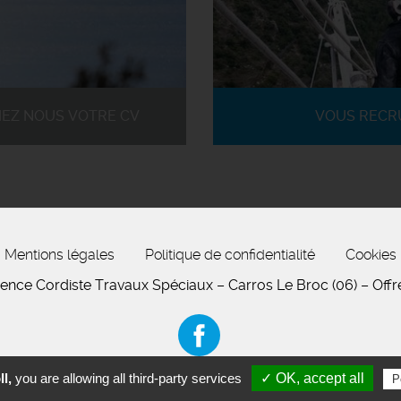
IEZ NOUS VOTRE CV
VOUS RECR
Mentions légales
Politique de confidentialité
Cookies
ence Cordiste Travaux Spéciaux – Carros Le Broc (06) – Offr
l,
you are allowing all third-party services
✓ OK, accept all
P