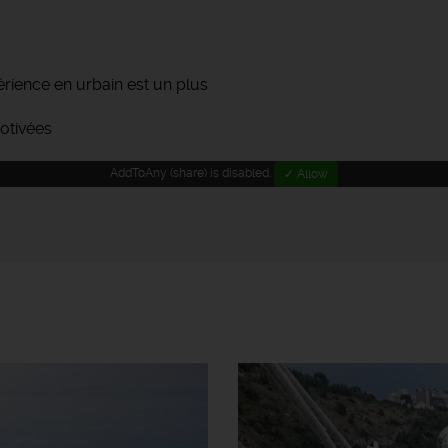
érience en urbain est un plus
otivées
AddToAny (share) is disabled.
✓ Allow